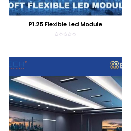
P1.25 Flexible Led Module
0
out
of
5