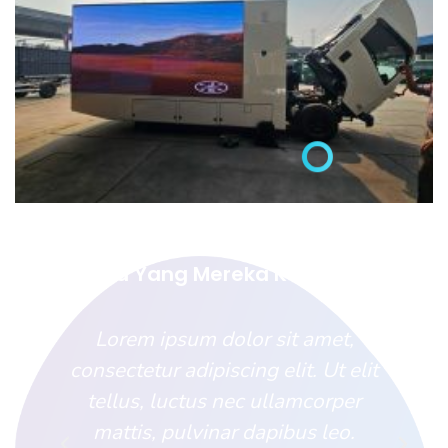
Apa Yang Mereka Katakan
Lorem ipsum dolor sit amet,
t
consectetur adipiscing elit. Ut elit
tellus, luctus nec ullamcorper
mattis, pulvinar dapibus leo.