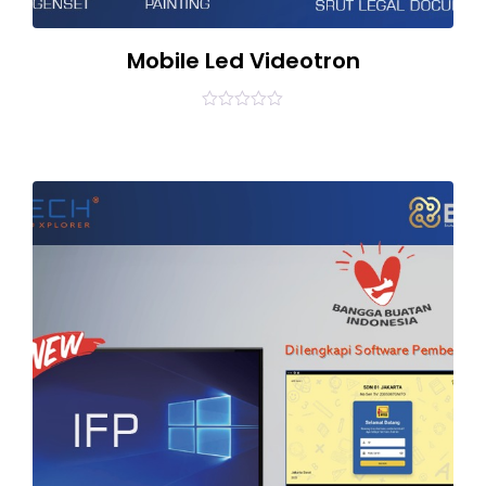
Mobile Led Videotron
0
out
of
5