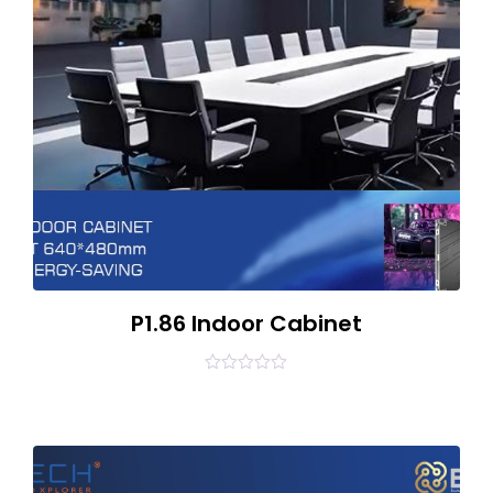
P1.86 Indoor Cabinet
0
out
of
5