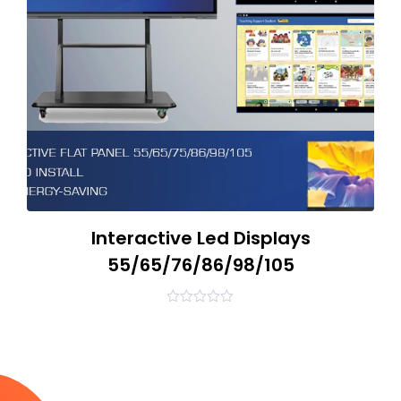
Interactive Led Displays
55/65/76/86/98/105
0
out
of
5