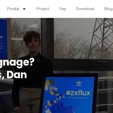
Produk
Project
Faq
Download
Blog
ignage?
s, Dan