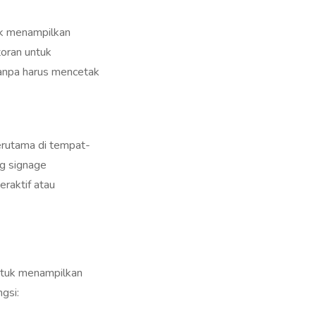
tuk menampilkan
toran untuk
anpa harus mencetak
erutama di tempat-
ng signage
raktif atau
ntuk menampilkan
gsi: