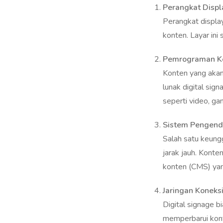
Perangkat display
konten. Layar ini 
Pemrograman K
Konten yang akan
lunak digital si
seperti video, ga
Sistem Pengenda
Salah satu keung
jarak jauh. Konte
konten (CMS) yan
Jaringan Koneks
Digital signage b
memperbarui konte
saja dan di mana 