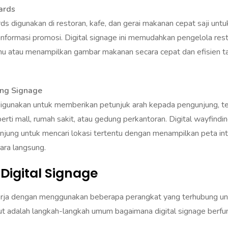
ds digunakan di restoran, kafe, dan gerai makanan cepat saji un
informasi promosi. Digital signage ini memudahkan pengelola res
 atau menampilkan gambar makanan secara cepat dan efisien t
ing Signage
i digunakan untuk memberikan petunjuk arah kepada pengunjung, t
rti mall, rumah sakit, atau gedung perkantoran. Digital wayfindi
ung untuk mencari lokasi tertentu dengan menampilkan peta inte
ara langsung.
Digital Signage
kerja dengan menggunakan beberapa perangkat yang terhubung u
kut adalah langkah-langkah umum bagaimana digital signage berfun
ay