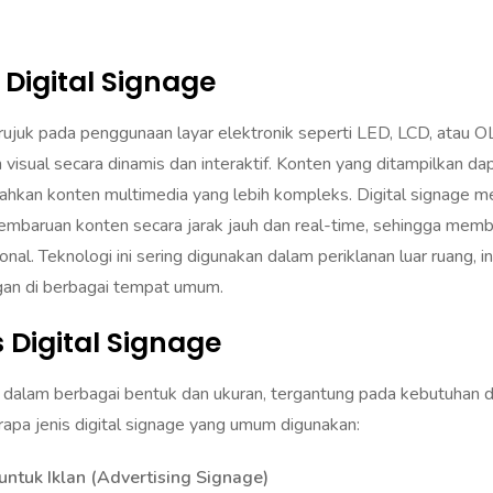
 Digital Signage
ujuk pada penggunaan layar elektronik seperti LED, LCD, atau 
isual secara dinamis dan interaktif. Konten yang ditampilkan da
bahkan konten multimedia yang lebih kompleks. Digital signage 
baruan konten secara jarak jauh dan real-time, sehingga membu
ional. Teknologi ini sering digunakan dalam periklanan luar ruang, i
an di berbagai tempat umum.
 Digital Signage
r dalam berbagai bentuk dan ukuran, tergantung pada kebutuhan d
rapa jenis digital signage yang umum digunakan:
untuk Iklan (Advertising Signage)
ni sering digunakan di tempat-tempat ramai seperti pusat perbelanj