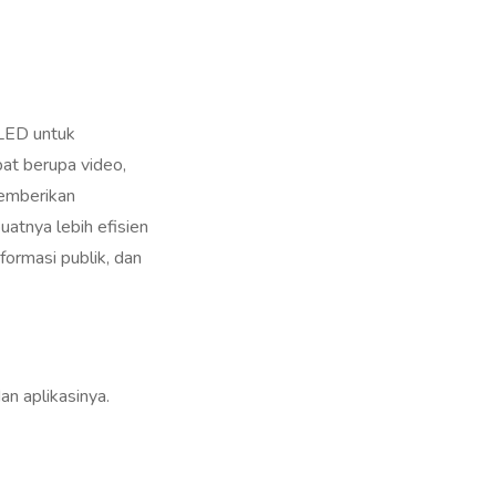
OLED untuk
pat berupa video,
memberikan
atnya lebih efisien
nformasi publik, dan
an aplikasinya.
aan, jalan raya, dan