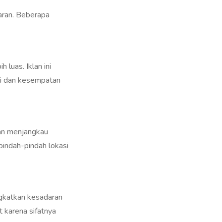
aran. Beberapa
luas. Iklan ini
ggi dan kesempatan
an menjangkau
pindah-pindah lokasi
gkatkan kesadaran
t karena sifatnya