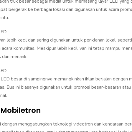
dapat bergerak ke berbagai lokasi dan digunakan untuk acara prom
entu.
LED
an lebih kecil dan sering digunakan untuk periklanan lokal, seperti
u acara komunitas. Meskipun lebih kecil, van ini tetap mampu me
s dan menarik.
LED
 LED besar di sampingnya memungkinkan iklan berjalan dengan mob
uas. Bus ini biasanya digunakan untuk promosi besar-besaran ata
nal.
 Mobiletron
si dengan menggabungkan teknologi videotron dan kendaraan ber
 mobiletron dirancang untuk dapat menampilkan berbagai jenis 