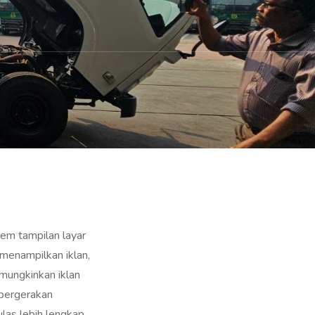
em tampilan layar
 menampilkan iklan,
emungkinkan iklan
 pergerakan
ulas lebih lengkap