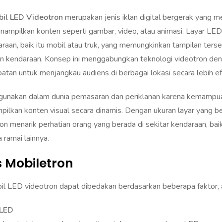
Bagaimana cara merawat dan memelihara Mobiletron atau Mobil
il LED Videotron
merupakan jenis iklan digital bergerak yang 
ampilkan konten seperti gambar, video, atau animasi. Layar LED 
raan, baik itu mobil atau truk, yang memungkinkan tampilan ters
n kendaraan. Konsep ini menggabungkan teknologi videotron den
an untuk menjangkau audiens di berbagai lokasi secara lebih efek
digunakan dalam dunia pemasaran dan periklanan karena kemampu
ilkan konten visual secara dinamis. Dengan ukuran layar yang b
on menarik perhatian orang yang berada di sekitar kendaraan, baik i
 ramai lainnya.
s Mobiletron
il LED videotron dapat dibedakan berdasarkan beberapa faktor, a
 LED
nakan truk besar sebagai media untuk memasang layar LED yang