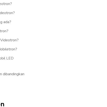
eotron?
ideotron?
ng ada?
tron?
 Videotron?
obiletron?
obil LED
n dibandingkan
ron?
on
trem?