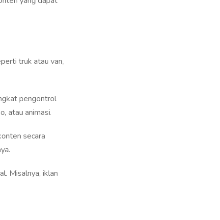
erti truk atau van,
angkat pengontrol
o, atau animasi.
konten secara
nya.
. Misalnya, iklan