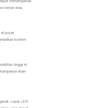
osi besar atau
 di pusat
nampilkan konten
ilitas tinggi di
u kampanye iklan
gerak. Layar LED
konten yang dapat