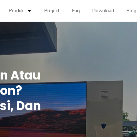
Produk
Project
Faq
Download
Blog
on Atau
ron?
si, Dan