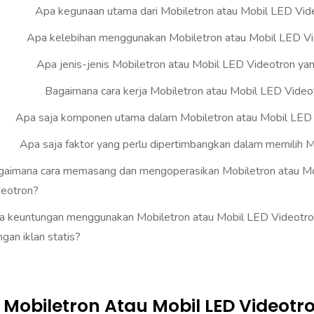
Apa kegunaan utama dari Mobiletron atau Mobil LED Vid
Apa kelebihan menggunakan Mobiletron atau Mobil LED V
Apa jenis-jenis Mobiletron atau Mobil LED Videotron ya
Bagaimana cara kerja Mobiletron atau Mobil LED Video
Apa saja komponen utama dalam Mobiletron atau Mobil LED
Apa saja faktor yang perlu dipertimbangkan dalam memilih M
gaimana cara memasang dan mengoperasikan Mobiletron atau M
deotron?
a keuntungan menggunakan Mobiletron atau Mobil LED Videotro
gan iklan statis?
Berapa lama umur Mobiletron atau Mobil LED Videot
 Mobiletron Atau Mobil LED Videotr
Apakah Mobiletron dapat digunakan dalam cuaca eks