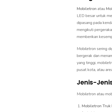
Mobiletron
atau
Mob
LED besar untuk men
dipasang pada kenda
mengikuti pergeraka
memberikan kesempat
Mobiletron sering 
bergerak dan menamp
yang tinggi, mobiletr
pusat kota, atau area
Jenis-Jeni
Mobiletron atau mob
Mobiletron Truk
Jenis ini menggu