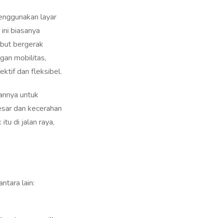
 LED Videotron?
menggunakan layar
ini biasanya
ebut bergerak
gan mobilitas,
tif dan fleksibel.
annya untuk
esar dan kecerahan
tu di jalan raya,
ntara lain:
 dapat menampilkan