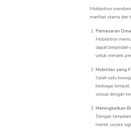
Mobiletron memberi
manfaat utama dari t
Pemasaran Dinam
Mobiletron memung
dapat berpindah-p
untuk menarik per
Mobilitas yang F
Salah satu keun
berbagai tempat. 
sesuai dengan ke
Meningkatkan B
Dengan tampilann
merek secara sign
yang dinamis dan