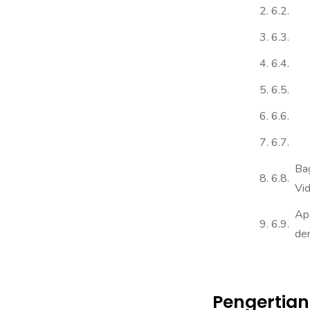
Ba
Vi
Ap
den
Pengertian